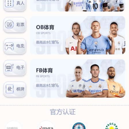
在线留言
诚信为本，以德而立，顾客第一，信誉至上
Honesty, morality, customer first, reputation first
首页
关于我们
企业资质
董事长致辞
企业简介
企业架构
企业资质
党支部