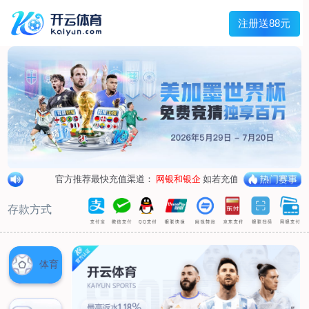
首页
关于我们
董事长致辞
企业简介
企业架构
企业资质
党支部
业务领域
保安服务
安全检查
技术防范
劳务服务
明星护卫
新闻中心
公司动态
行业动态
人才招聘
社会招聘
团队风采
联系我们
联系方式