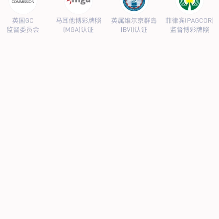
来源：乐鱼官方站网页版登录入口-乐鱼(中国)
日期：2021-04-15